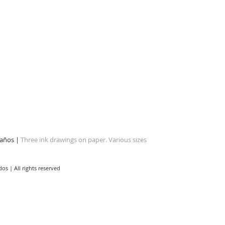
maños |
Three ink drawings on paper. Various sizes
s | All rights reserved